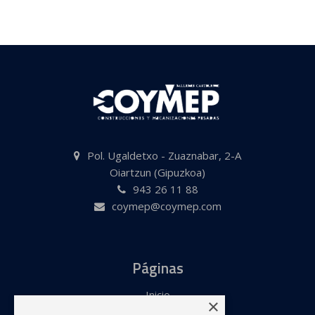
Pol. Ugaldetxo - Zuaznabar, 2-A
Oiartzun (Gipuzkoa)
943 26 11 88
coymep@coymep.com
Páginas
Inicio
×
Evolución