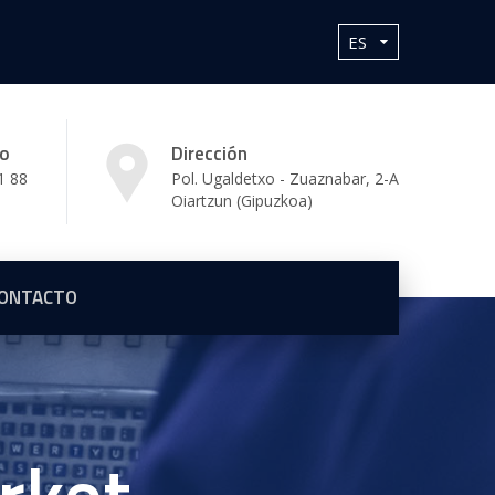
no
Dirección
1 88
Pol. Ugaldetxo - Zuaznabar, 2-A
Oiartzun (Gipuzkoa)
ONTACTO