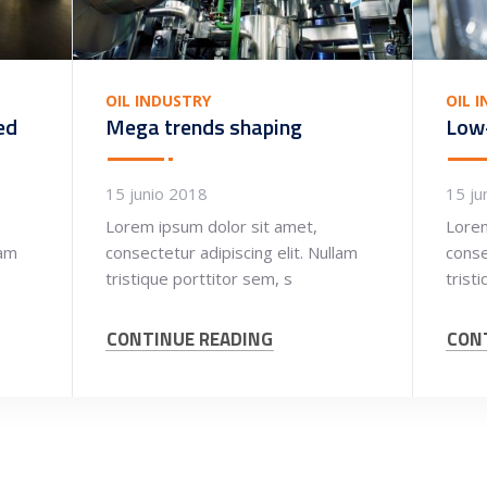
OIL INDUSTRY
OIL 
ed
Mega trends shaping
Low
15 junio 2018
15 ju
Lorem ipsum dolor sit amet,
Lorem
lam
consectetur adipiscing elit. Nullam
conse
tristique porttitor sem, s
trist
CONTINUE READING
CON