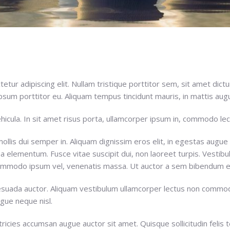
tur adipiscing elit. Nullam tristique porttitor sem, sit amet dictu
ipsum porttitor eu. Aliquam tempus tincidunt mauris, in mattis augu
vehicula. In sit amet risus porta, ullamcorper ipsum in, commodo lec
ollis dui semper in. Aliquam dignissim eros elit, in egestas augue
a elementum. Fusce vitae suscipit dui, non laoreet turpis. Vestibu
 commodo ipsum vel, venenatis massa. Ut auctor a sem bibendum 
lesuada auctor. Aliquam vestibulum ullamcorper lectus non commo
gue neque nisl.
tricies accumsan augue auctor sit amet. Quisque sollicitudin felis t