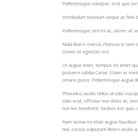
Pellentesque volutpat, erat quis luct
Vestibulum tincidunt neque ac felis 
Pellentesque sed mi ac, donec at vel
Nulla libero massa, rhoncus in sem 
Donec ut egestas orci.
Ut augue enim, tempus sit amet quam
posuere cubilia Curae. Etiam ac met
ornare purus. Pellentesque augue libe
Phasellus iaculis tellus id odio susc
odio erat, efficitur non dolor at, tin
non leo hendrerit, facilisis est quis, 
Nam lacinia mi vitae augue faucibus f
nisl, cursus vulputate libero iaculis