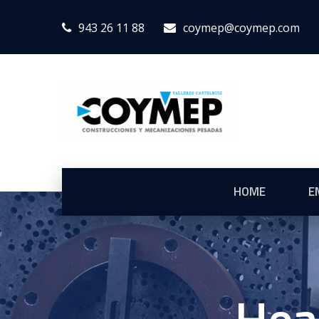
943 26 11 88
coymep@coymep.com
HOME
E