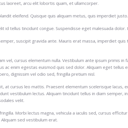
us laoreet, arcu elit lobortis quam, et ullamcorper.
blandit eleifend. Quisque quis aliquam metus, quis imperdiet justo
it id tellus tincidunt congue. Suspendisse eget malesuada dolor. 
semper, suscipit gravida ante. Mauris erat massa, imperdiet quis 
 vel, cursus elementum nulla. Vestibulum ante ipsum primis in fau
us ac enim egestas euismod quis sed dolor. Aliquam eget tellus en
ro, dignissim vel odio sed, fringilla pretium nisl.
ipit, at cursus leo mattis. Praesent elementum scelerisque lacus, e
cidunt vestibulum lectus. Aliquam tincidunt tellus in diam semper, in
sodales velit.
ringilla. Morbi lectus magna, vehicula a iaculis sed, cursus efficit
 a. Aliquam sed vestibulum erat.