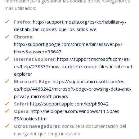
información para gestionar las cookies de los navegadores
más utilizados:
Firefox
:
http://support.mozilla.org/es/kb/habilitar-y-
deshabilitar-cookies-que-los-sitios-we
Chrome
:
http://support.google.com/chrome/bin/answer.py?
hl=es&answer=95647
Internet Explorer
:
https://support.microsoft.com/es-
es/help/278835/how-to-delete-cookie-files-in-internet-
explorer
Microsoft Edge:
https://support.microsoft.com/es-
es/help/4468242/microsoft-edge-browsing-data-and-
privacy-microsoft-privacy
Safari
:
http://support.apple.com/kb/ph5042
Opera
:
http://help.opera.com/Windows/11.50/es-
ES/cookies.html
Otros navegadores
: consulte la documentación del
navegador que tenga instalado.