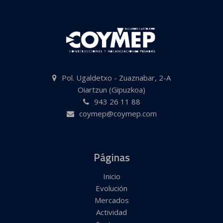
Pol. Ugaldetxo - Zuaznabar, 2-A
Oiartzun (Gipuzkoa)
943 26 11 88
coymep@coymep.com
Páginas
Inicio
Evolución
Mercados
Actividad