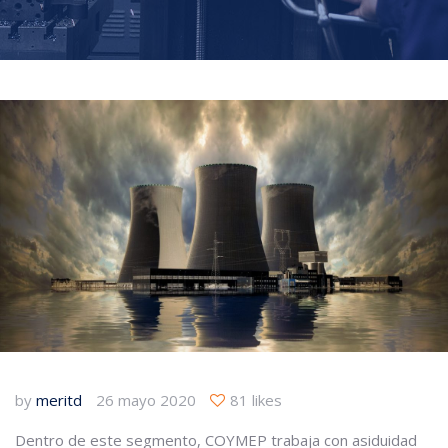
by
meritd
26 mayo 2020
81 likes
Dentro de este segmento, COYMEP trabaja con asiduidad