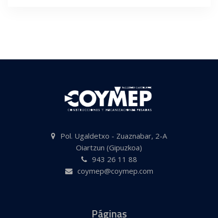
Pol. Ugaldetxo - Zuaznabar, 2-A
Oiartzun (Gipuzkoa)
943 26 11 88
coymep@coymep.com
Páginas