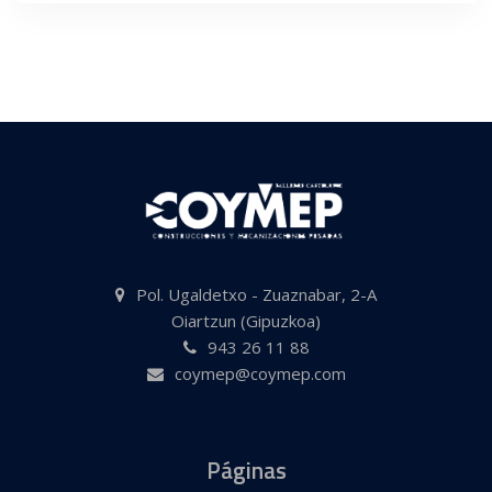
Pol. Ugaldetxo - Zuaznabar, 2-A
Oiartzun (Gipuzkoa)
943 26 11 88
coymep@coymep.com
Páginas