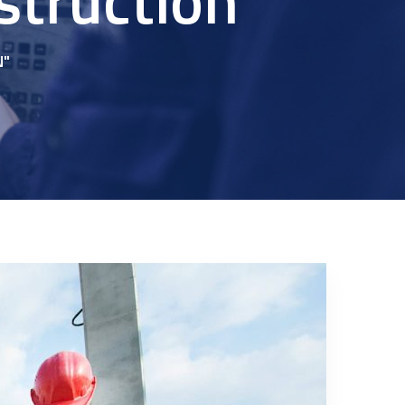
struction"
N"