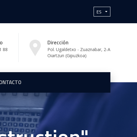
no
Dirección
1 88
Pol. Ugaldetxo - Zuaznabar, 2-A
Oiartzun (Gipuzkoa)
ONTACTO