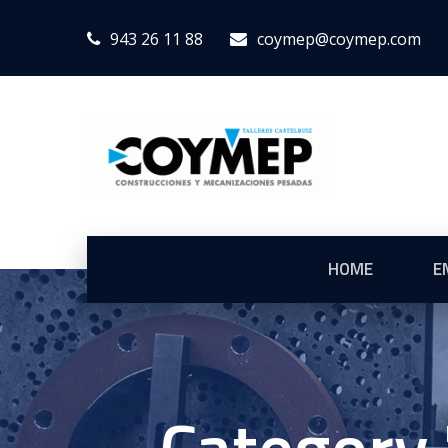
943 26 11 88
coymep@coymep.com
HOME
E